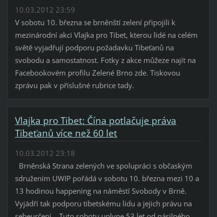
10.03.2012 23:59
V sobotu 10. března se brněnští zelení připojili k
mezinárodní akci Vlajka pro Tibet, kterou lidé na celém
světě vyjadřují podporu požadavku Tibeťanů na
svobodu a samostatnost. Fotky z akce můžeze najít na
Facebookovém profilu Zelené Brno zde. Tiskovou
zprávu pak v příslušné rubrice tady.
Vlajka pro Tibet: Čína potlačuje práva
Tibeťanů více než 60 let
10.03.2012 23:18
Brněnská Strana zelených ve spolupráci s občaským
sdružením UWIP pořádá v sobotu 10. března mezi 10 a
13 hodinou happening na náměstí Svobody v Brně.
Vyjádří tak podporu tibetskému lidu a jejich právu na
sebeurčení. Tuto sobotu uplyne 53 let od násilného