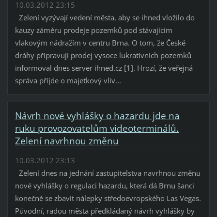
10.03.2012 23:15
Zelení vyzývají vedení města, aby se ihned vložilo do
kauzy záměru prodeje pozemků pod stávajícím
vlakovým nádražím v centru Brna. O tom, že České
dráhy připravují prodej vysoce lukrativních pozemků
informoval dnes server ihned.cz [1]. Hrozí, že veřejná
správa příjde o majetkový vliv...
Návrh nové vyhlášky o hazardu jde na
ruku provozovatelům videoterminálů.
Zelení navrhnou změnu
10.03.2012 23:13
Zelení dnes na jednání zastupitelstva navrhnou změnu
nové vyhlášky o regulaci hazardu, která dá Brnu šanci
konečně se zbavit nálepky středoevropského Las Vegas.
Původní, radou města předkládaný návrh vyhlášky by