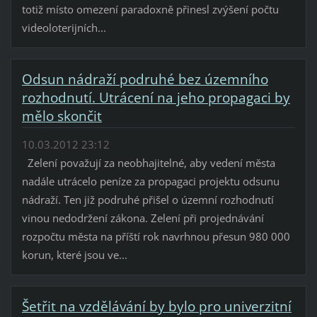
totiž místo omezení paradoxně přinesl zvýšení počtu
videoloterijních...
Odsun nádraží podruhé bez územního
rozhodnutí. Utrácení na jeho propagaci by
mělo skončit
10.03.2012 23:12
Zelení považují za neobhajitelné, aby vedení města
nadále utrácelo peníze za propagaci projektu odsunu
nádraží. Ten již podruhé přišel o územní rozhodnutí
vinou nedodržení zákona. Zelení při projednávání
rozpočtu města na příští rok navrhnou přesun 980 000
korun, které jsou ve...
Šetřit na vzdělávání by bylo pro univerzitní