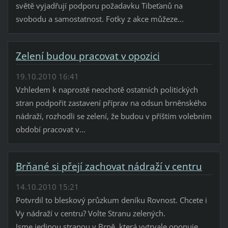
světě vyjadřují podporu požadavku Tibeťanů na
svobodu a samostatnost. Fotky z akce můžeze...
Zelení budou pracovat v opozici
19.10.2010 16:41
Vzhledem k naprosté neochotě ostatních politických
stran podpořit zastavení příprav na odsun brněnského
nádraží, rozhodli se zelení, že budou v příštím volebním
období pracovat v...
Brňané si přejí zachovat nádraží v centru
14.10.2010 15:21
Potvrdil to bleskový průzkum deníku Rovnost. Chcete i
Vy nádraží v centru? Volte Stranu zelených.
Jsme jedinou stranou v Brně, která vytrvale oponuje