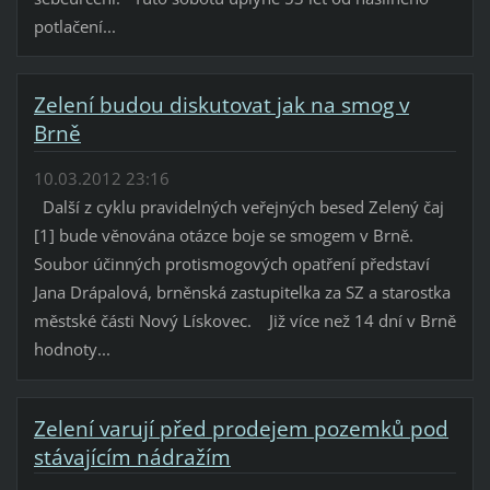
potlačení...
Zelení budou diskutovat jak na smog v
Brně
10.03.2012 23:16
Další z cyklu pravidelných veřejných besed Zelený čaj
[1] bude věnována otázce boje se smogem v Brně.
Soubor účinných protismogových opatření představí
Jana Drápalová, brněnská zastupitelka za SZ a starostka
městské části Nový Lískovec. Již více než 14 dní v Brně
hodnoty...
Zelení varují před prodejem pozemků pod
stávajícím nádražím