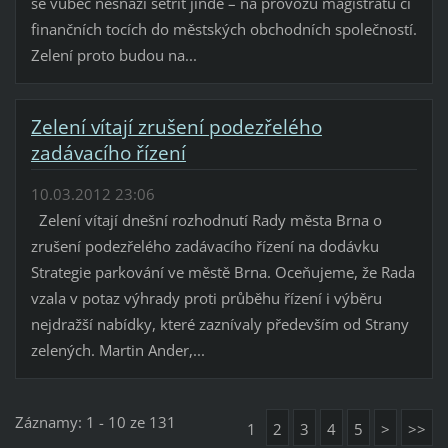
se vůbec nesnaží šetřit jinde – na provozu magistrátu či
finančních tocích do městských obchodních společností.
Zelení proto budou na...
Zelení vítají zrušení podezřelého
zadávacího řízení
10.03.2012 23:06
Zelení vítají dnešní rozhodnutí Rady města Brna o
zrušení podezřelého zadávacího řízení na dodávku
Strategie parkování ve městě Brna. Oceňujeme, že Rada
vzala v potaz výhrady proti průběhu řízení i výběru
nejdražší nabídky, které zaznívaly především od Strany
zelených. Martin Ander,...
Záznamy: 1 - 10 ze 131
1
2
3
4
5
>
>>