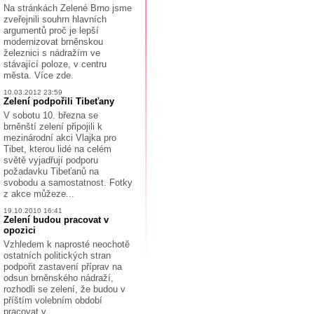
Na stránkách Zelené Brno jsme
zveřejnili souhrn hlavních
argumentů proč je lepší
modernizovat brněnskou
železnici s nádražím ve
stávající poloze, v centru
města. Více zde.
10.03.2012 23:59
Zelení podpořili Tibeťany
V sobotu 10. března se
brněnští zelení připojili k
mezinárodní akci Vlajka pro
Tibet, kterou lidé na celém
světě vyjadřují podporu
požadavku Tibeťanů na
svobodu a samostatnost. Fotky
z akce můžeze...
19.10.2010 16:41
Zelení budou pracovat v
opozici
Vzhledem k naprosté neochotě
ostatních politických stran
podpořit zastavení příprav na
odsun brněnského nádraží,
rozhodli se zelení, že budou v
příštím volebním období
pracovat v...