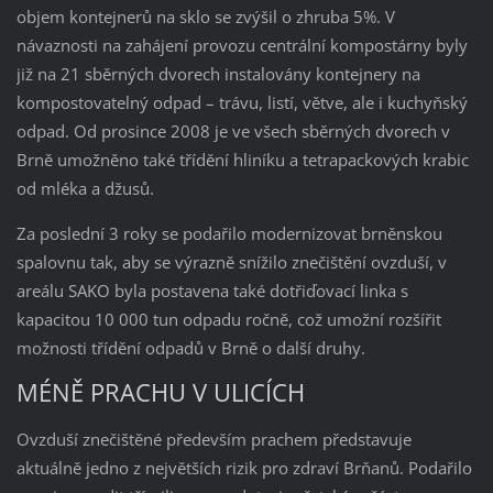
objem kontejnerů na sklo se zvýšil o zhruba 5%. V
návaznosti na zahájení provozu centrální kompostárny byly
již na 21 sběrných dvorech instalovány kontejnery na
kompostovatelný odpad – trávu, listí, větve, ale i kuchyňský
odpad. Od prosince 2008 je ve všech sběrných dvorech v
Brně umožněno také třídění hliníku a tetrapackových krabic
od mléka a džusů.
Za poslední 3 roky se podařilo modernizovat brněnskou
spalovnu tak, aby se výrazně snížilo znečištění ovzduší, v
areálu SAKO byla postavena také dotřiďovací linka s
kapacitou 10 000 tun odpadu ročně, což umožní rozšířit
možnosti třídění odpadů v Brně o další druhy.
MÉNĚ PRACHU V ULICÍCH
Ovzduší znečištěné především prachem představuje
aktuálně jedno z největších rizik pro zdraví Brňanů. Podařilo