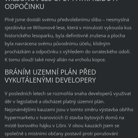
ODPOČINKU
Plně jsme dostáli svému předvolebnímu slibu – nesmyslná
sjezdovka ve Wilsonově lese, která v minulosti vykousla kus
historického lesoparku, byla definitivně zrušena a plocha
byla navrácena svému původnímu účelu, klidným
procházkám a odpočinku s výhledem do svrateckého údolí.
K tomu slouží také nový altán na vrcholu kopce.
BRÁNÍM UZEMNÍ PLÁN PŘED
VYKUTÁLENÝMI DEVELOPERY
V posledních letech se rozmohla snaha developerů využívat
děr v legislativě a obcházet platný územní plán.
Nejznámějšími kauzami jsou v tomto směru výstavba obřího
hypermarketu v Ivanovicích či stavba bytových domů na
místě borového hájku v Líšni. V obou kauzách jsem se
společně s místními občany postavil proti porušování