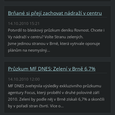
Brňané si přejí zachovat nádraží v centru
14.10.2010 15:21
Potvrdil to bleskový průzkum deníku Rovnost. Chcete i
Vy nádraží v centru? Volte Stranu zelených.
Jsme jedinou stranou v Brně, která vytrvale oponuje
plánům na nesmyslný...
Průzkum MF DNES: Zelení v Brně 6,7%
14.10.2010 12:00
MF DNES zveřejnila výsledky exkluzivního průzkumu
agentury Focus, který proběhl v druhé polovině září
2010. Zelení by podle něj v Brně získali 6,7% a skončili
by v pořadí stran čtvrtí. Více o...