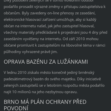
Díky působení zelených se v tomto volebním období
podařilo prosadit výrazné změny v přístupu zastupitelstva k
občanům. Byly zavedeny on-line přenosy ze zasedání,
elektronické hlasovací zařízení umožňuje, aby si každý
občan na internetu našel, jak jeho zastupitel hlasoval,
všechny materiály předkládané k projednání jsou 4 dny před
zasedáním vyvěšeny na internetu. Od září 2010 mohou
občané promluvit k zastupitelům na libovolné téma v rámci
půlhodiny vyhrazené právě jim.
OPRAVA BAZÉNU ZA LUŽÁNKAMI
V lednu 2010 získalo město konečně jediný brněnský
padesátimetrový bazén do svého majetku. Díky iniciativě
zelených zastupitelů se v letošním rozpočtu města podařilo
najít 10 milionů na jeho nezbytnou opravu.
BRNO MÁ PLÁN OCHRANY PŘED
POVODNÍ