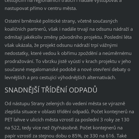
nastupovat přímo v centru města.
Ostatní brněnské politické strany, včetně současných
koaličních partnerů, však i nadále trvají na odsunu nádraží a
odmítají jakékoliv změny původního projektu. Poslední léta
však ukázala, že projekt odsunu nádraží trpí vážnými
nedostatky, které vedou k obřímu zpoždění a neúměrnému
prodražování. To vbrzku jistě vyústí v krach projektu v jeho
současné megalomanské podobě a nové otevření debaty o
levnějších a pro cestující výhodnějších alternativách.
SNADNĚJŠÍ TŘÍDĚNÍ ODPADŮ
Od nástupu Strany zelených do vedení města se výrazně
zlepšila situace v oblasti třídění odpadů. Počet kontejnerů na
PET lahve v ulicích města vzrostl za poslední 3 roky ze 130
na 522, tedy více než čtyřnásobně. Počet kontejnerů na
papír vzrostl za stejnou dobu o 85%, ze 330 na 616. Také