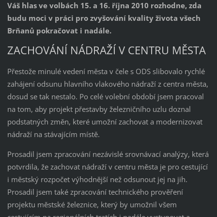
Váš hlas ve volbách 15. a 16. října 2010 rozhodne, zda
budu moci v práci pro zvyšování kvality života všech
Brňanů pokračovat i nadále.
ZACHOVÁNÍ NÁDRAŽÍ V CENTRU MĚSTA
Přestože minulé vedení města v čele s ODS slibovalo rychlé
zahájení odsunu hlavního vlakového nádraží z centra města,
dosud se tak nestalo. Po celé volební období jsem pracoval
na tom, aby projekt přestavby železničního uzlu doznal
podstatných změn, které umožní zachovat a modernizovat
nádraží na stávajícím místě.
Prosadil jsem zpracování nezávislé srovnávací analýzy, která
potvrdila, že zachovat nádraží v centru města je pro cestující
i městský rozpočet výhodnější než odsunout jej na jih.
Prosadil jsem také zpracování technického prověření
projektu městské železnice, který by umožnil všem
cestujícím na regionálních tratích i nadále vystupovat a