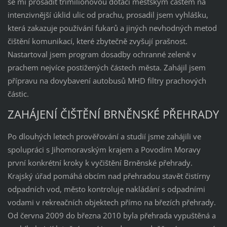
se mi prosadit třímilionovou dotaci městským částem na
intenzivnější úklid ulic od prachu, prosadil jsem vyhlášku,
která zakazuje používání fukarů a jiných nevhodných metod
čištění komunikací, které zbytečně zvyšují prašnost.
Nastartoval jsem program dosadby ochranné zeleně v
prachem nejvíce postižených částech města. Zahájil jsem
přípravu na dovybavení autobusů MHD filtry prachových
částic.
ZAHÁJENÍ ČIŠTĚNÍ BRNĚNSKÉ PŘEHRADY
Po dlouhých letech prověřování a studií jsme zahájili ve
spolupráci s Jihomoravským krajem a Povodím Moravy
první konkrétní kroky k vyčištění Brněnské přehrady.
Krajský úřad pomáhá obcím nad přehradou stavět čistírny
odpadních vod, město kontroluje nakládání s odpadními
vodami v rekreačních objektech přímo na březích přehrady.
Od června 2009 do března 2010 byla přehrada vypuštěná a