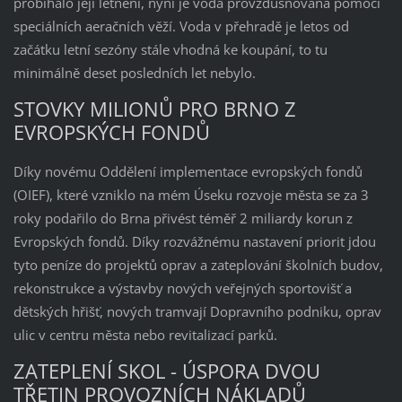
probíhalo její letnění, nyní je voda provzdušňována pomocí
speciálních aeračních věží. Voda v přehradě je letos od
začátku letní sezóny stále vhodná ke koupání, to tu
minimálně deset posledních let nebylo.
STOVKY MILIONŮ PRO BRNO Z
EVROPSKÝCH FONDŮ
Díky novému Oddělení implementace evropských fondů
(OIEF), které vzniklo na mém Úseku rozvoje města se za 3
roky podařilo do Brna přivést téměř 2 miliardy korun z
Evropských fondů. Díky rozvážnému nastavení priorit jdou
tyto peníze do projektů oprav a zateplování školních budov,
rekonstrukce a výstavby nových veřejných sportovišť a
dětských hřišť, nových tramvají Dopravního podniku, oprav
ulic v centru města nebo revitalizací parků.
ZATEPLENÍ SKOL - ÚSPORA DVOU
TŘETIN PROVOZNÍCH NÁKLADŮ