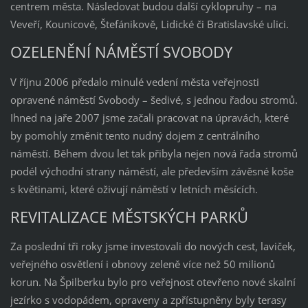
centrem města. Následovat budou další cyklopruhy – na
Veveří, Kounicově, Štefánikově, Lidické či Bratislavské ulici.
OZELENĚNÍ NÁMĚSTÍ SVOBODY
V říjnu 2006 předalo minulé vedení města veřejnosti
opravené náměstí Svobody – šedivé, s jednou řadou stromů.
Ihned na jaře 2007 jsme začali pracovat na úpravách, které
by pomohly změnit tento nudný dojem z centrálního
náměstí. Během dvou let tak přibyla nejen nová řada stromů
podél východní strany náměstí, ale především závěsné koše
s květinami, které oživují náměstí v letních měsících.
REVITALIZACE MĚSTSKÝCH PARKŮ
Za poslední tři roky jsme investovali do nových cest, laviček,
veřejného osvětlení i obnovy zeleně více než 50 milionů
korun. Na Špilberku bylo pro veřejnost otevřeno nové skalní
jezírko s vodopádem, opraveny a zpřístupněny byly terasy