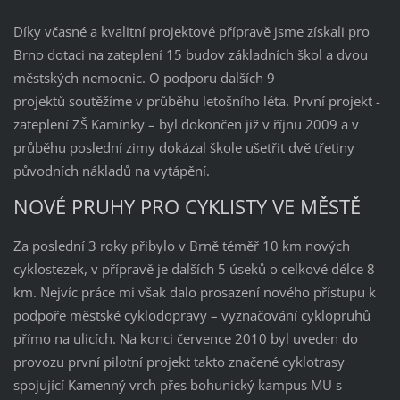
Díky včasné a kvalitní projektové přípravě jsme získali pro
Brno dotaci na zateplení 15 budov základních škol a dvou
městských nemocnic. O podporu dalších 9
projektů soutěžíme v průběhu letošního léta. První projekt -
zateplení ZŠ Kamínky – byl dokončen již v říjnu 2009 a v
průběhu poslední zimy dokázal škole ušetřit dvě třetiny
původních nákladů na vytápění.
NOVÉ PRUHY PRO CYKLISTY VE MĚSTĚ
Za poslední 3 roky přibylo v Brně téměř 10 km nových
cyklostezek, v přípravě je dalších 5 úseků o celkové délce 8
km. Nejvíc práce mi však dalo prosazení nového přístupu k
podpoře městské cyklodopravy – vyznačování cyklopruhů
přímo na ulicích. Na konci července 2010 byl uveden do
provozu první pilotní projekt takto značené cyklotrasy
spojující Kamenný vrch přes bohunický kampus MU s