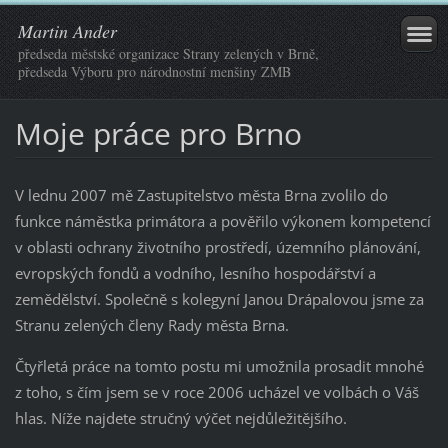
Martin Ander
předseda městské organizace Strany zelených v Brně,
předseda Výboru pro národnostní menšiny ZMB
Moje práce pro Brno
V lednu 2007 mě Zastupitelstvo města Brna zvolilo do
funkce náměstka primátora a pověřilo výkonem kompetencí
v oblasti ochrany životního prostředí, územního plánování,
evropských fondů a vodního, lesního hospodářství a
zemědělství. Společně s kolegyní Janou Drápalovou jsme za
Stranu zelených členy Rady města Brna.
Čtyřletá práce na tomto postu mi umožnila prosadit mnohé
z toho, s čím jsem se v roce 2006 ucházel ve volbách o Váš
hlas. Níže najdete stručný výčet nejdůležitějšího.