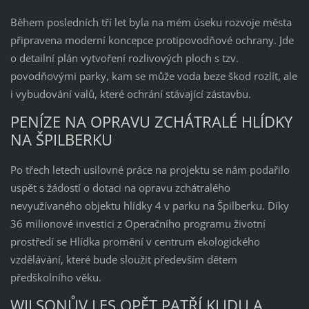
Během posledních tří let byla na mém úseku rozvoje města
připravena moderní koncepce protipovodňové ochrany. Jde
o detailní plán vytvoření rozlivových ploch s tzv.
povodňovými parky, kam se může voda beze škod rozlít, ale
i vybudování valů, které ochrání stávající zástavbu.
PENÍZE NA OPRAVU ZCHÁTRALÉ HLÍDKY
NA ŠPILBERKU
Po třech letech usilovné práce na projektu se nám podařilo
uspět s žádostí o dotaci na opravu zchátralého
nevyužívaného objektu hlídky 4 v parku na Špilberku. Díky
36 milionové investici z Operačního programu životní
prostředí se Hlídka promění v centrum ekologického
vzdělávání, které bude sloužit především dětem
předškolního věku.
WILSONŮV LES OPĚT PATŘÍ KLIDU A