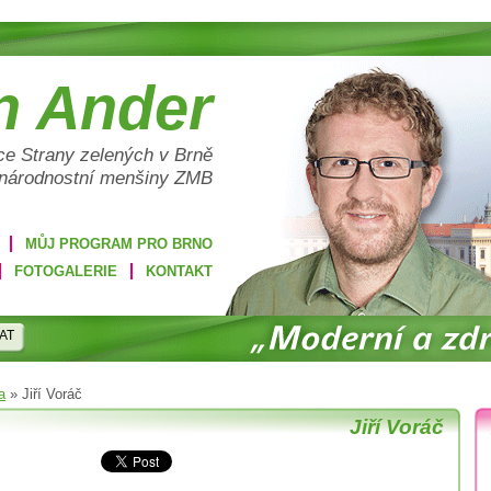
n Ander
e Strany zelených v Brně
 národnostní menšiny ZMB
MŮJ PROGRAM PRO BRNO
FOTOGALERIE
KONTAKT
AT
a
»
Jiří Voráč
Jiří Voráč