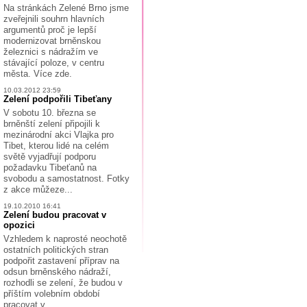
Na stránkách Zelené Brno jsme
zveřejnili souhrn hlavních
argumentů proč je lepší
modernizovat brněnskou
železnici s nádražím ve
stávající poloze, v centru
města. Více zde.
10.03.2012 23:59
Zelení podpořili Tibeťany
V sobotu 10. března se
brněnští zelení připojili k
mezinárodní akci Vlajka pro
Tibet, kterou lidé na celém
světě vyjadřují podporu
požadavku Tibeťanů na
svobodu a samostatnost. Fotky
z akce můžeze...
19.10.2010 16:41
Zelení budou pracovat v
opozici
Vzhledem k naprosté neochotě
ostatních politických stran
podpořit zastavení příprav na
odsun brněnského nádraží,
rozhodli se zelení, že budou v
příštím volebním období
pracovat v...