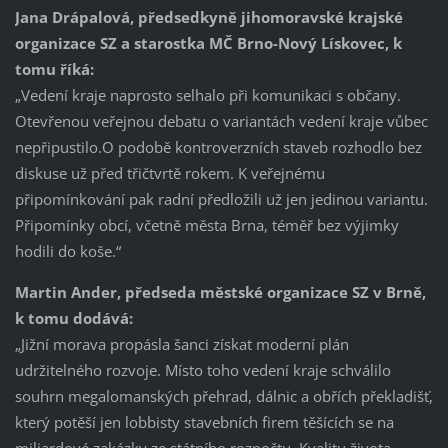
Jana Drápalová, předsedkyně jihomoravské krajské
organizace SZ a starostka MČ Brno-Nový Lískovec, k
tomu říká:
„Vedení kraje naprosto selhalo při komunikaci s občany.
Otevřenou veřejnou debatu o variantách vedení kraje vůbec
nepřipustilo.O podobě kontroverzních staveb rozhodlo bez
diskuse už před třičtvrtě rokem. K veřejnému
připomínkování pak radní předložili už jen jedinou variantu.
Připomínky obcí, včetně města Brna, téměř bez výjimky
hodili do koše.“
Martin Ander, předseda městské organizace SZ v Brně,
k tomu dodává:
„Jižní morava propásla šanci získat moderní plán
udržitelného rozvoje. Místo toho vedení kraje schválilo
souhrn megalomanských přehrad, dálnic a obřích překladišť,
který potěší jen lobbisty stavebních firem těšících se na