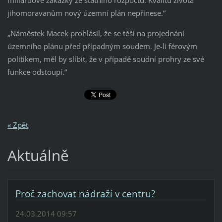
miliardové zakázky ze státního rozpočtu. Kvalitu života
jihomoravanům nový územní plán nepřinese.“
„Náměstek Macek prohlásil, že se těší na projednání
územního plánu před případným soudem. Je-li férovým
politikem, měl by slíbit, že v případě soudní prohry ze své
funkce odstoupí.“
« Zpět
Aktuálně
Proč zachovat nádraží v centru?
24.03.2014 09:57