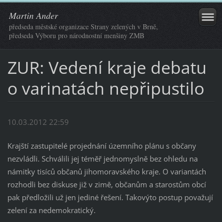
Martin Ander
předseda městské organizace Strany zelených v Brně,
předseda Výboru pro národnostní menšiny ZMB
ZUR: Vedení kraje debatu
o varinatách nepřipustilo
10.03.2012 22:59
Krajští zastupitelé projednání územního plánu s občany
nezvládli. Schválili jej téměř jednomyslně bez ohledu na
námitky tisíců občanů jihomoravského kraje. O variantách
rozhodli bez diskuse již v zimě, občanům a starostům obcí
pak předložili už jen jediné řešení. Takovýto postup považují
zelení za nedemokratický.