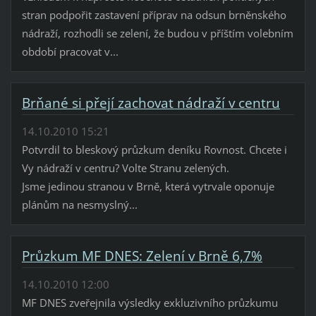
stran podpořit zastavení příprav na odsun brněnského
nádraží, rozhodli se zelení, že budou v příštím volebním
období pracovat v...
Brňané si přejí zachovat nádraží v centru
14.10.2010 15:21
Potvrdil to bleskový průzkum deníku Rovnost. Chcete i
Vy nádraží v centru? Volte Stranu zelených.
Jsme jedinou stranou v Brně, která vytrvale oponuje
plánům na nesmyslný...
Průzkum MF DNES: Zelení v Brně 6,7%
14.10.2010 12:00
MF DNES zveřejnila výsledky exkluzivního průzkumu