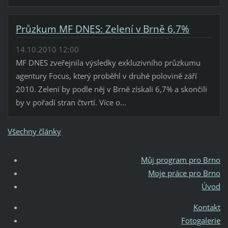
Průzkum MF DNES: Zelení v Brně 6,7%
14.10.2010 12:00
MF DNES zveřejnila výsledky exkluzivního průzkumu
agentury Focus, který proběhl v druhé polovině září
2010. Zelení by podle něj v Brně získali 6,7% a skončili
by v pořadí stran čtvrtí. Více o...
Všechny články
Můj program pro Brno
Moje práce pro Brno
Úvod
Kontakt
Fotogalerie