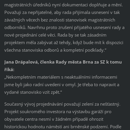
magistrátních úředníků nyní dokumentaci doplňuje a mění.
Považuji za nepřijatelné, aby rada přijímala usnesení v tak
závažných věcech bez znalosti stanovisek magistrátních
odborníků. Navrhnu proto zrušení přijatého usnesení rady a
nové projednání celé věci. Rada by se tak zásadním
projektem měla zabývat až tehdy, když bude mít k dispozici
všechna stanoviska odborů a kompletní podklady.“
Jana Drápalová, členka Rady města Brna za SZ k tomu
říká:
„Nekompletním materiálem s neaktuálními informacemi
jsme byli jako radní uvedeni v omyl. Je třeba to napravit a
vydané stanovisko vzít zpět.“
Současný vývoj projednávání považují zelení za nešťastný.
Projekt soukromého investora na výstavbu garáží pro
obyvatele centra nesmí v žádném případě ohrozit
historickou hodnotu náměstí ani brněnské podzemí. Podle