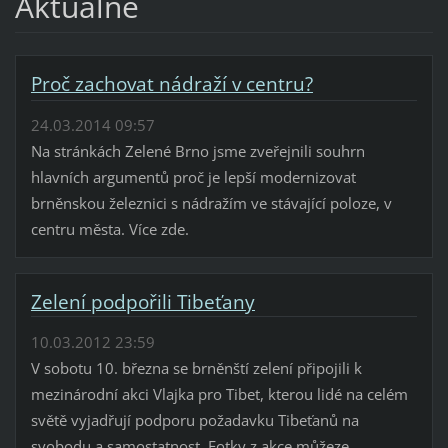
Aktuálně
Proč zachovat nádraží v centru?
24.03.2014 09:57
Na stránkách Zelené Brno jsme zveřejnili souhrn
hlavních argumentů proč je lepší modernizovat
brněnskou železnici s nádražím ve stávající poloze, v
centru města. Více zde.
Zelení podpořili Tibeťany
10.03.2012 23:59
V sobotu 10. března se brněnští zelení připojili k
mezinárodní akci Vlajka pro Tibet, kterou lidé na celém
světě vyjadřují podporu požadavku Tibeťanů na
svobodu a samostatnost. Fotky z akce můžeze...