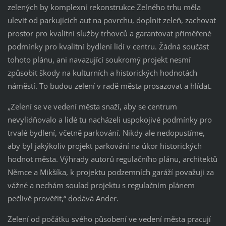
zelených by komplexní rekonstrukce Zelného trhu měla
ulevit od parkujících aut na povrchu, doplnit zeleň, zachovat
prostor pro kvalitní služby trhovců a garantovat přiměřené
podmínky pro kvalitní bydlení lidí v centru. Žádná součást
tohoto plánu, ani navazující soukromý projekt nesmí
způsobit škody na kulturních a historických hodnotách
náměstí. To budou zelení v radě města prosazovat a hlídat.
„Zelení se ve vedení města snaží, aby se centrum
nevylidňovalo a lidé tu nacházeli uspokojivé podmínky pro
trvalé bydlení, včetně parkování. Nikdy ale nedopustíme,
aby byl jakýkoliv projekt parkování na úkor historických
hodnot města. Výhrady autorů regulačního plánu, architektů
Němce a Mikšíka, k projektu podzemních garáží považuji za
vážné a nechám soulad projektu s regulačním plánem
pečlivě prověřit,“ dodává Ander.
Zelení od počátku svého působení ve vedení města pracují