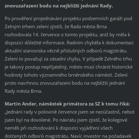
znovuzařazení bodu na nejbližší jednání Rady.
Po prověření projednávání projektu podzemních garáží pod
Zelným trhem zelení zjistili, že Rada města Brna
rozhodovala 14. července o tomto projektu, aniž by měla k
dispozici důležité informace. Radním chyběla k dokumentaci
aktuální stanoviska věcně příslušných odborů magistrátu.
Zelení to považují za zásadní chybu. V případě Zelného trhu
je takový postup nepřijatelný, město musí chránit historické
hodnoty tohoto významného brněnského náměstí. Zelení
proto navrhnou znovuzařazení bodu na nejbližší jednání
Rady města Brna.
Martin Ander, náměstek primátora za SZ k tomu říká:
„Jednání rady v polovině července jsem se nezúčastnil, neboť
jsem byl na dovolené. Po návratu jsem zjistil, že kolegové
neměli při rozhodování k dispozici vyjádření všech
dotčených odborů magistrátu. Navíc investor na požadavek