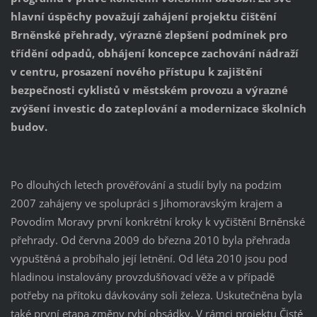
hlavní úspěchy považují zahájení projektu čištění
Brněnské přehrady, výrazné zlepšení podmínek pro
třídění odpadů, obhájení koncepce zachování nádraží
v centru, prosazení nového přístupu k zajištění
bezpečnosti cyklistů v městském provozu a výrazné
zvýšení investic do zateplování a modernizace školních
budov.
Po dlouhých letech prověřování a studií byly na podzim
2007 zahájeny ve spolupráci s Jihomoravským krajem a
Povodím Moravy první konkrétní kroky k vyčištění Brněnské
přehrady. Od června 2009 do března 2010 byla přehrada
vypuštěná a probíhalo její letnění. Od léta 2010 jsou pod
hladinou instalovány provzdušňovací věže a v případě
potřeby na přítoku dávkovány soli železa. Uskutečněna byla
také první etapa změny rybí obsádky. V rámci projektu Čisté