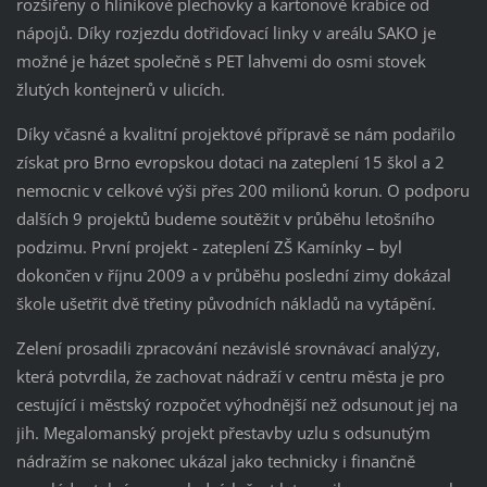
rozšířeny o hliníkové plechovky a kartonové krabice od
nápojů. Díky rozjezdu dotřiďovací linky v areálu SAKO je
možné je házet společně s PET lahvemi do osmi stovek
žlutých kontejnerů v ulicích.
Díky včasné a kvalitní projektové přípravě se nám podařilo
získat pro Brno evropskou dotaci na zateplení 15 škol a 2
nemocnic v celkové výši přes 200 milionů korun. O podporu
dalších 9 projektů budeme soutěžit v průběhu letošního
podzimu. První projekt - zateplení ZŠ Kamínky – byl
dokončen v říjnu 2009 a v průběhu poslední zimy dokázal
škole ušetřit dvě třetiny původních nákladů na vytápění.
Zelení prosadili zpracování nezávislé srovnávací analýzy,
která potvrdila, že zachovat nádraží v centru města je pro
cestující i městský rozpočet výhodnější než odsunout jej na
jih. Megalomanský projekt přestavby uzlu s odsunutým
nádražím se nakonec ukázal jako technicky i finančně