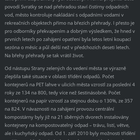
povodí Svratky se nad přehradou staví čistírny odpadních
vod, město kontroluje nakládání s odpadními vodami v
rekreačních objektech přímo na březích přehrady. I přesto je
pro odborníky překvapením a dobrým výsledkem, že hned v
prvních letech po zahájení opatření byla letos letní koupací
sezóna o měsíc a půl delší než v předchozích deseti letech.
Na břehy přehrady se tak vrátil život.
Od nástupu Strany zelených do vedení města se výrazně
zlepšila také situace v oblasti třídění odpadů. Počet
kontejnerů na PET lahve v ulicích města vzrostl za poslední 4
roky ze 134 na 800, tedy více než šestinásobně. Počet
kontejnerů na papír vzrostl za stejnou dobu o 130%, ze 357
na 824. V návaznosti na zahájení provozu centrální
kompostárny byly již na 21 sběrných dvorech instalovány
kontejnery na kompostovatelný odpad – trávu, listí, větve,
ale i kuchyňský odpad. Od 1. září 2010 byly možnosti třídění