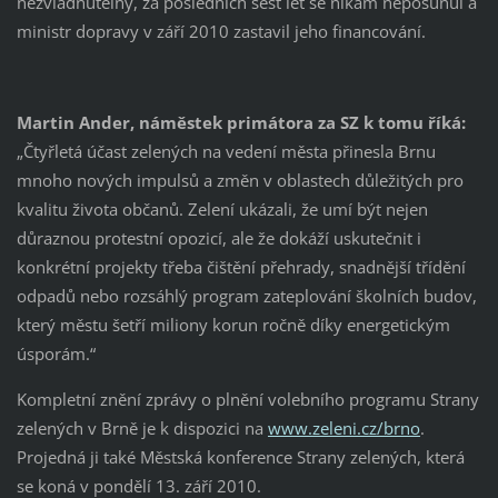
nezvládnutelný, za posledních šest let se nikam neposunul a
ministr dopravy v září 2010 zastavil jeho financování.
Martin Ander, náměstek primátora za SZ k tomu říká:
„Čtyřletá účast zelených na vedení města přinesla Brnu
mnoho nových impulsů a změn v oblastech důležitých pro
kvalitu života občanů. Zelení ukázali, že umí být nejen
důraznou protestní opozicí, ale že dokáží uskutečnit i
konkrétní projekty třeba čištění přehrady, snadnější třídění
odpadů nebo rozsáhlý program zateplování školních budov,
který městu šetří miliony korun ročně díky energetickým
úsporám.“
Kompletní znění zprávy o plnění volebního programu Strany
zelených v Brně je k dispozici na
www.zeleni.cz/brno
.
Projedná ji také Městská konference Strany zelených, která
se koná v pondělí 13. září 2010.