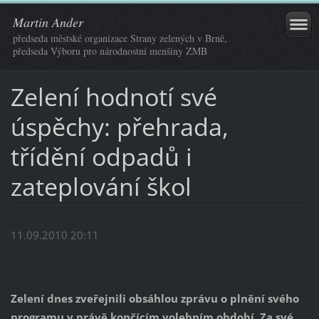
Martin Ander
předseda městské organizace Strany zelených v Brně,
předseda Výboru pro národnostní menšiny ZMB
Zelení hodnotí své
úspěchy: přehrada,
třídění odpadů i
zateplování škol
11.09.2010 20:11
Zelení dnes zveřejnili obsáhlou zprávu o plnění svého
programu v právě končícím volebním období. Za své