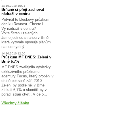
14.10.2010 15:21
Brňané si přejí zachovat
nádraží v centru
Potvrdil to bleskový průzkum
deníku Rovnost. Chcete i
Vy nádraží v centru?
Volte Stranu zelených.
Jsme jedinou stranou v Brně,
která vytrvale oponuje plánům
na nesmyslný...
14.10.2010 12:00
Průzkum MF DNES: Zelení v
Brně 6,7%
MF DNES zveřejnila výsledky
exkluzivního průzkumu
agentury Focus, který proběhl v
druhé polovině září 2010.
Zelení by podle něj v Brně
získali 6,7% a skončili by v
pořadí stran čtvrtí. Více o...
Všechny články