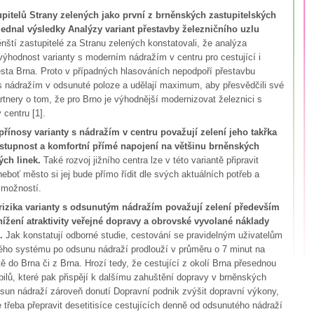
upitelů Strany zelených jako první z brněnských zastupitelských
jednal výsledky Analýzy variant přestavby železničního uzlu
nští zastupitelé za Stranu zelených konstatovali, že analýza
výhodnost varianty s moderním nádražím v centru pro cestující i
ta Brna. Proto v případných hlasováních nepodpoří přestavbu
s nádražím v odsunuté poloze a udělají maximum, aby přesvědčili své
artnery o tom, že pro Brno je výhodnější modernizovat železnici s
 centru [1].
přínosy varianty s nádražím v centru považují zelení jeho takřka
ostupnost a komfortní přímé napojení na většinu brněnských
ých linek.
Také rozvoj jižního centra lze v této variantě připravit
 neboť město si jej bude přímo řídit dle svých aktuálních potřeb a
 možností.
 rizika varianty s odsunutým nádražím považují zelení především
ížení atraktivity veřejné dopravy a obrovské vyvolané náklady
.
Jak konstatují odborné studie, cestování se pravidelným uživatelům
ého systému po odsunu nádraží prodlouží v průměru o 7 minut na
ě do Brna či z Brna. Hrozí tedy, že cestující z okolí Brna přesednou
ilů, které pak přispějí k dalšímu zahuštění dopravy v brněnských
dsun nádraží zároveň donutí Dopravní podnik zvýšit dopravní výkony,
 třeba přepravit desetitisíce cestujících denně od odsunutého nádraží