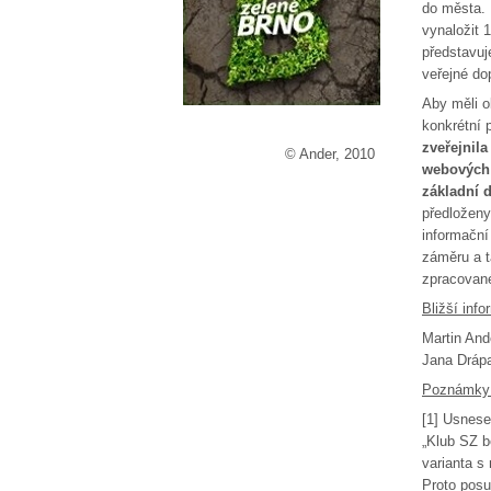
do města. 
vynaložit 
představu
veřejné do
Aby měli o
konkrétní 
zveřejnil
© Ander, 2010
webových 
základní 
předloženy
informační
záměru a t
zpracované
Bližší inf
Martin And
Jana Dráp
Poznámky
[1] Usnese
„Klub SZ b
varianta s
Proto posu