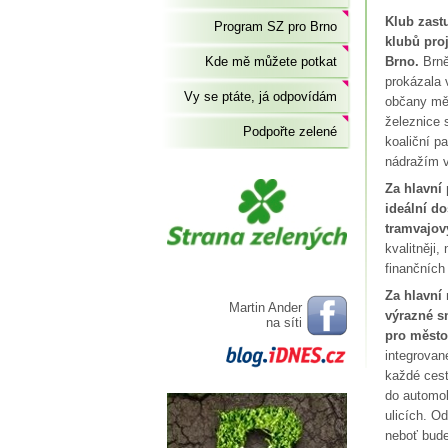
Klub zast
Program SZ pro Brno
klubů pro
Kde mě můžete potkat
Brno.
Brně
prokázala 
Vy se ptáte, já odpovídám
občany měs
železnice 
Podpořte zelené
koaliční p
nádražím v
Za hlavní 
ideální d
tramvajov
kvalitněji,
finančních
Za hlavní
Martin Ander
výrazné sn
na síti
pro město
integrovan
každé cest
do automob
ulicích. O
neboť bude