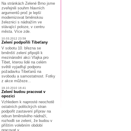
Na stránkách Zelené Brno jsme
zveřejnili souhrn hlavních
argumentů proč je lepší
modernizovat brněnskou
železnici s nádražím ve
stávající poloze, v centru
města. Více zde.
10.03.2012 23:59
Zelení podpořili Tibeťany
V sobotu 10. března se
brněnští zelení připojili k
mezinárodní akci Vlajka pro
Tibet, kterou lidé na celém
světě vyjadřují podporu
požadavku Tibeťanů na
svobodu a samostatnost. Fotky
z akce můžeze...
19.10.2010 16:41
Zelení budou pracovat v
opozici
Vzhledem k naprosté neochotě
ostatních politických stran
podpořit zastavení příprav na
odsun brněnského nádraží,
rozhodli se zelení, že budou v
příštím volebním období
pracovat v...