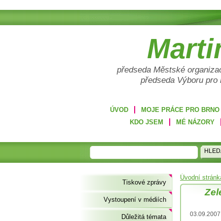
Marti
předseda Městské organizac
předseda Výboru pro
ÚVOD
MOJE PRÁCE PRO BRNO
KDO JSEM
MÉ NÁZORY
HLED
Úvodní stránk
Tiskové zprávy
Zel
Vystoupení v médiích
03.09.2007
Důležitá témata