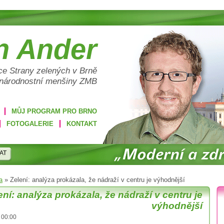
n Ander
e Strany zelených v Brně
 národnostní menšiny ZMB
MŮJ PROGRAM PRO BRNO
FOTOGALERIE
KONTAKT
AT
a
»
Zelení: analýza prokázala, že nádraží v centru je výhodnější
ení: analýza prokázala, že nádraží v centru je
výhodnější
 00:00