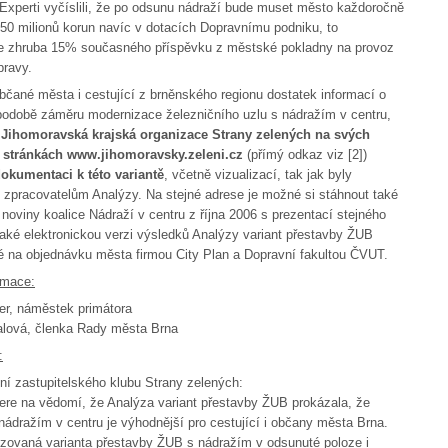
Experti vyčíslili, že po odsunu nádraží bude muset město každoročně
150 milionů korun navíc v dotacích Dopravnímu podniku, to
je zhruba 15% současného příspěvku z městské pokladny na provoz
pravy.
bčané města i cestující z brněnského regionu dostatek informací o
podobě záměru modernizace železničního uzlu s nádražím v centru,
a Jihomoravská krajská organizace Strany zelených na svých
stránkách www.jihomoravsky.zeleni.cz
(přímý odkaz viz [2])
dokumentaci k této variantě
, včetně vizualizací, tak jak byly
 zpracovatelům Analýzy. Na stejné adrese je možné si stáhnout také
 noviny koalice Nádraží v centru z října 2006 s prezentací stejného
aké elektronickou verzi výsledků Analýzy variant přestavby ŽUB
 na objednávku města firmou City Plan a Dopravní fakultou ČVUT.
ormace:
er, náměstek primátora
alová, členka Rady města Brna
:
ní zastupitelského klubu Strany zelených:
ere na vědomí, že Analýza variant přestavby ŽUB prokázala, že
 nádražím v centru je výhodnější pro cestující i občany města Brna.
zovaná varianta přestavby ŽUB s nádražím v odsunuté poloze i