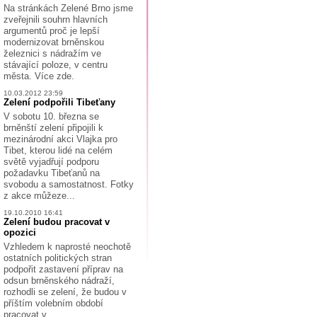
Na stránkách Zelené Brno jsme
zveřejnili souhrn hlavních
argumentů proč je lepší
modernizovat brněnskou
železnici s nádražím ve
stávající poloze, v centru
města. Více zde.
10.03.2012 23:59
Zelení podpořili Tibeťany
V sobotu 10. března se
brněnští zelení připojili k
mezinárodní akci Vlajka pro
Tibet, kterou lidé na celém
světě vyjadřují podporu
požadavku Tibeťanů na
svobodu a samostatnost. Fotky
z akce můžeze...
19.10.2010 16:41
Zelení budou pracovat v
opozici
Vzhledem k naprosté neochotě
ostatních politických stran
podpořit zastavení příprav na
odsun brněnského nádraží,
rozhodli se zelení, že budou v
příštím volebním období
pracovat v...