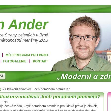
n Ander
e Strany zelených v Brně
 národnostní menšiny ZMB
MŮJ PROGRAM PRO BRNO
FOTOGALERIE
KONTAKT
AT
a
»
Ultrakonzervativec Joch poradcem premiéra?
ltrakonzervativec Joch poradcem premiéra?
 21:19
e česká vláda, když poradcem premiéra pro lidská práva je člověk,
roblém s všeobecným volebním právem i principy demokracie jako