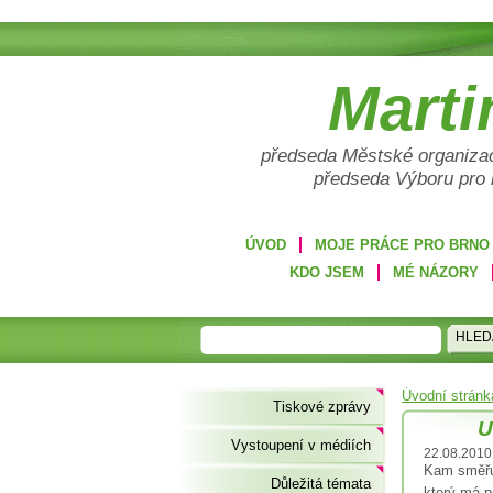
Marti
předseda Městské organizac
předseda Výboru pro
ÚVOD
MOJE PRÁCE PRO BRNO
KDO JSEM
MÉ NÁZORY
HLED
Úvodní stránk
Tiskové zprávy
U
Vystoupení v médiích
22.08.2010
Kam směřuj
Důležitá témata
který má p