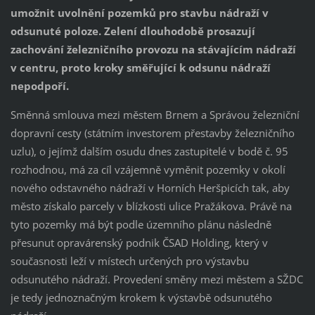
umožnit uvolnění pozemků pro stavbu nádraží v
odsunuté poloze. Zelení dlouhodobě prosazují
zachování železničního provozu na stávajícím nádraží
v centru, proto kroky směřující k odsunu nádraží
nepodpoří.
Směnná smlouva mezi městem Brnem a Správou železniční
dopravní cesty (státním investorem přestavby železničního
uzlu), o jejímž dalším osudu dnes zastupitelé v bodě č. 95
rozhodnou, má za cíl vzájemně vyměnit pozemky v okolí
nového odstavného nádraží v Horních Heršpicích tak, aby
město získalo parcely v blízkosti ulice Pražákova. Právě na
tyto pozemky má být podle územního plánu následně
přesunut opravárenský podnik ČSAD Holding, který v
současnosti leží v místech určených pro výstavbu
odsunutého nádraží. Provedení směny mezi městem a SŽDC
je tedy jednoznačným krokem k výstavbě odsunutého