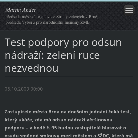
Martin Ander
předseda městské organizace Strany zelených v Brně,
předseda Výboru pro národnostní menšiny ZMB
Test podpory pro odsun
nádraží: zelení ruce
nezvednou
06.10.2009 00:00
Zastupitele města Brna na dnešním jednání čeká test,
který ukáže, zda má odsun nádraží většinovou
podporu – v bodě č. 95 budou zastupitelé hlasovat o
osudu směnné smlouvy mezi městem a SŽDC, která má