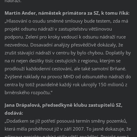
nádraží.
Martin Ander, náměstek primátora za SZ, k tomu říká:
„Hlasování o osudu směnné smlouvy bude testem, zda má
projekt odsunu nádraží v zastupitelstvu většinovou
podporu. Zelení pro kroky vedoucí k odsunu nádraží ruce
nezvednou. Dosavadní analýzy přesvědčivě dokázaly, že
zrušit stávající nádraží v centru by bylo chybou. Doplatily by
na ni nejen desítky tisíc cestujících z regionu, kterým se
prodlouží každodenní cestování, ale také samotní Brňané.
Zvýšené náklady na provoz MHD od odsunutého nádraží do
centra by totiž pravidelně každý rok ukrojily 150 milionů z
brněnského rozpočtu.“
Jana Drápalová, předsedkyně klubu zastupitelů SZ,
dodává:
„Dodatkem se již potřetí posouvá termín směny pozemků,
která měla proběhnout již v září 2007. To jasně dokazuje, že
příprava projektu nabírá stále větší zpoždění. Projekt nemá