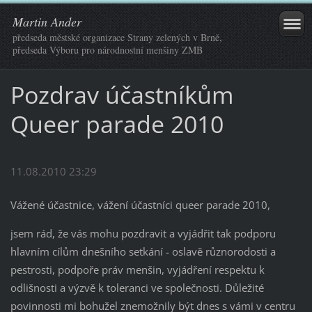
Martin Ander
předseda městské organizace Strany zelených v Brně,
předseda Výboru pro národnostní menšiny ZMB
Pozdrav účastníkům
Queer parade 2010
11.08.2010 23:29
Vážené účastnice, vážení účastníci queer parade 2010,
jsem rád, že vás mohu pozdravit a vyjádřit tak podporu
hlavním cílům dnešního setkání - oslavě různorodosti a
pestrosti, podpoře práv menšin, vyjádření respektu k
odlišnosti a výzvě k toleranci ve společnosti. Důležité
povinnosti mi bohužel znemožnily být dnes s vámi v centru