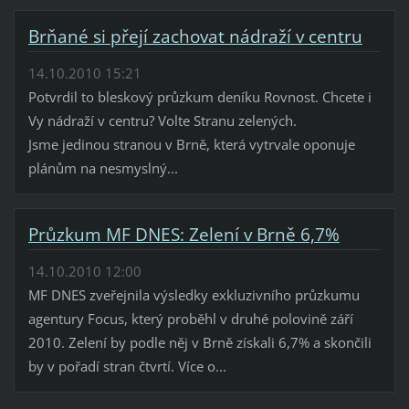
Brňané si přejí zachovat nádraží v centru
14.10.2010 15:21
Potvrdil to bleskový průzkum deníku Rovnost. Chcete i
Vy nádraží v centru? Volte Stranu zelených.
Jsme jedinou stranou v Brně, která vytrvale oponuje
plánům na nesmyslný...
Průzkum MF DNES: Zelení v Brně 6,7%
14.10.2010 12:00
MF DNES zveřejnila výsledky exkluzivního průzkumu
agentury Focus, který proběhl v druhé polovině září
2010. Zelení by podle něj v Brně získali 6,7% a skončili
by v pořadí stran čtvrtí. Více o...