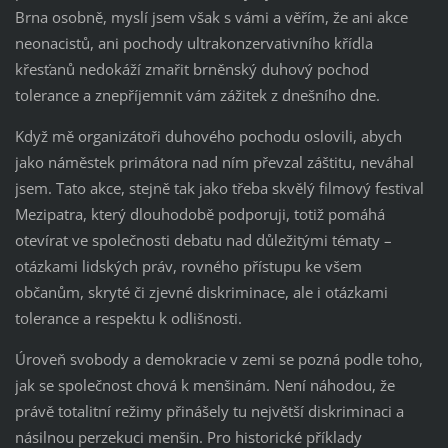
Brna osobně, myslí jsem však s vámi a věřím, že ani akce
neonacistů, ani pochody ultrakonzervativního křídla
křesťanů nedokáží zmařit brněnský duhový pochod
tolerance a znepříjemnit vám zážitek z dnešního dne.
Když mě organizátoři duhového pochodu oslovili, abych
jako náměstek primátora nad ním převzal záštitu, neváhal
jsem. Tato akce, stejně tak jako třeba skvělý filmový festival
Mezipatra, který dlouhodobě podporuji, totiž pomáhá
otevírat ve společnosti debatu nad důležitými tématy –
otázkami lidských práv, rovného přístupu ke všem
občanům, skryté či zjevné diskriminace, ale i otázkami
tolerance a respektu k odlišnosti.
Úroveň svobody a demokracie v zemi se pozná podle toho,
jak se společnost chová k menšinám. Není náhodou, že
právě totalitní režimy přinášely tu největší diskriminaci a
násilnou perzekuci menšin. Pro historické příklady