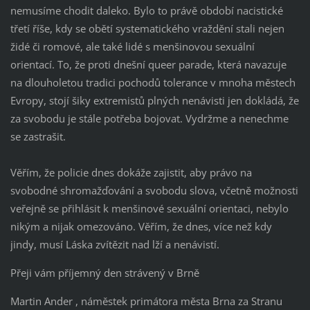
nemusíme chodit daleko. Bylo to právě období nacistické
třetí říše, kdy se obětí systematického vraždění stali nejen
židé či romové, ale také lidé s menšinovou sexuální
orientací. To, že proti dnešní queer parade, která navazuje
na dlouholetou tradici pochodů tolerance v mnoha městech
Evropy, stojí šiky extremistů plných nenávisti jen dokládá, že
za svobodu je stále potřeba bojovat. Vydržme a nenechme
se zastrašit.
Věřím, že policie dnes dokáže zajistit, aby právo na
svobodné shromažďování a svobodu slova, včetně možnosti
veřejně se přihlásit k menšinové sexuální orientaci, nebylo
nikým a nijak omezováno. Věřím, že dnes, více než kdy
jindy, musí Láska zvítězit nad lží a nenávistí.
Přeji vám příjemný den strávený v Brně
Martin Ander , náměstek primátora města Brna za Stranu