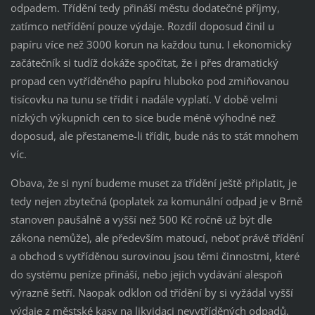
odpadem. Třídění tedy přináší městu dodatečné příjmy,
zatímco netřídění pouze výdaje. Rozdíl doposud činil u
papíru více než 3000 korun na každou tunu. I ekonomický
začátečník si tudíž dokáže spočítat, že i přes dramatický
propad cen vytříděného papíru hluboko pod zmiňovanou
tisícovku na tunu se třídit i nadále vyplatí. V době velmi
nízkých výkupních cen to sice bude méně výhodné než
doposud, ale přestaneme-li třídit, bude nás to stát mnohem
víc.
Obava, že si nyní budeme muset za třídění ještě připlatit, je
tedy nejen zbytečná (poplatek za komunální odpad je v Brně
stanoven paušálně a vyšší než 500 Kč ročně už být dle
zákona nemůže), ale především matoucí, neboť právě třídění
a obchod s vytříděnou surovinou jsou těmi činnostmi, které
do systému peníze přináší, nebo jejich vydávání alespoň
výrazně šetří. Naopak odklon od třídění by si vyžádal vyšší
výdaje z městské kasy na likvidaci nevytříděných odpadů.