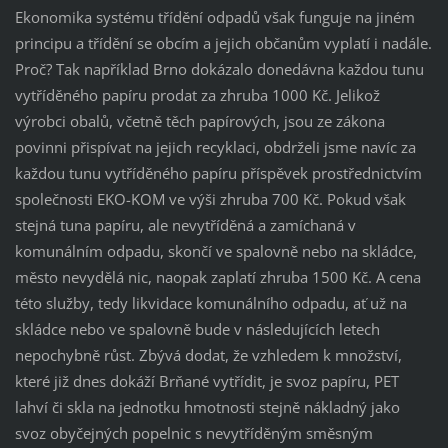
Ekonomika systému třídění odpadů však funguje na jiném
principu a třídění se obcím a jejich občanům vyplatí i nadále.
Proč? Tak například Brno dokázalo donedávna každou tunu
vytříděného papíru prodat za zhruba 1000 Kč. Jelikož
výrobci obalů, včetně těch papírových, jsou ze zákona
povinni přispívat na jejich recyklaci, obdrželi jsme navíc za
každou tunu vytříděného papíru příspěvek prostřednictvím
společnosti EKO-KOM ve výši zhruba 700 Kč. Pokud však
stejná tuna papíru, ale nevytříděná a zamíchaná v
komunálním odpadu, skončí ve spalovně nebo na skládce,
město nevydělá nic, naopak zaplatí zhruba 1500 Kč. A cena
této služby, tedy likvidace komunálního odpadu, ať už na
skládce nebo ve spalovně bude v následujících letech
nepochybně růst. Zbývá dodat, že vzhledem k množství,
které již dnes dokáží Brňané vytřídit, je svoz papíru, PET
lahví či skla na jednotku hmotnosti stejně nákladný jako
svoz obyčejných popelnic s nevytříděným směsným