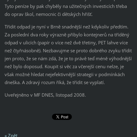
Tyto peníze by pak chyběly na užitečných investicích třeba
do oprav škol, nemocnic či dětských hřišť.
Třídit odpad je nyní v Brně snadnější než kdykoliv předtím.
Za poslední dva roky výrazně přibylo kontejnerů na tříděný
odpad v ulicích (papír o více než dvě třetiny, PET lahve více
než čtyřnásobně). Nezbavujme se proto dobrého zvyku třídit
jen proto, že se nám zdá, že je to právě teď méně výhodnější
než bylo doposud. Koupit si věc za včerejší cenu nelze, je
však možné hledat nejefektivnější strategii v podmínkách
dneška. A zdravý rozum říká, že třídit se vyplatí.
Uveřejněno v MF DNES, listopad 2008.
« Zpět