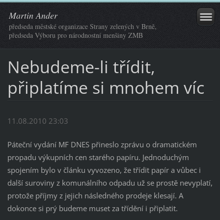
Martin Ander
předseda městské organizace Strany zelených v Brně,
předseda Výboru pro národnostní menšiny ZMB
Nebudeme-li třídit,
připlatíme si mnohem víc
11.08.2010 23:03
Páteční vydání MF DNES přineslo zprávu o dramatickém
propadu výkupních cen starého papíru. Jednoduchým
spojením bylo v článku vyvozeno, že třídit papír a vůbec i
další suroviny z komunálního odpadu už se prostě nevyplatí,
protože příjmy z jejich následného prodeje klesají. A
dokonce si prý budeme muset za třídění i připlatit.