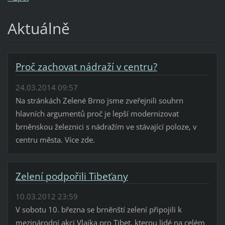
Aktuálně
Proč zachovat nádraží v centru?
24.03.2014 09:57
Na stránkách Zelené Brno jsme zveřejnili souhrn
hlavních argumentů proč je lepší modernizovat
brněnskou železnici s nádražím ve stávající poloze, v
centru města. Více zde.
Zelení podpořili Tibeťany
10.03.2012 23:59
V sobotu 10. března se brněnští zelení připojili k
mezinárodní akci Vlajka pro Tibet, kterou lidé na celém