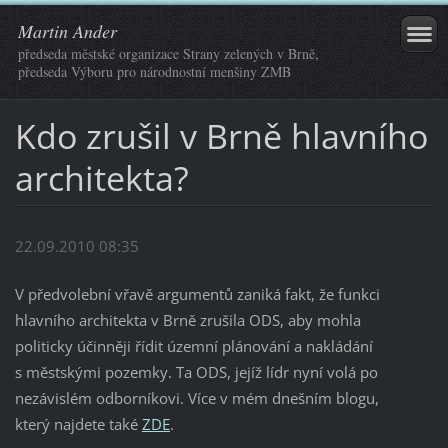
Martin Ander
předseda městské organizace Strany zelených v Brně,
předseda Výboru pro národnostní menšiny ZMB
Kdo zrušil v Brně hlavního
architekta?
22.09.2010 08:35
V předvolební vřavě argumentů zaniká fakt, že funkci
hlavního architekta v Brně zrušila ODS, aby mohla
politicky účinněji řídit územní plánování a nakládání
s městskými pozemky. Ta ODS, jejíž lídr nyní volá po
nezávislém odborníkovi. Více v mém dnešním blogu,
který najdete také
ZDE
.