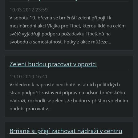
10.03.2012 23:59
V sobotu 10. března se brněnští zelení připojili k
mezinárodní akci Vlajka pro Tibet, kterou lidé na celém
světě vyjadřují podporu požadavku Tibeťanů na
svobodu a samostatnost. Fotky z akce můžeze...
Zelení budou pracovat v opozici
19.10.2010 16:41
Vzhledem k naprosté neochotě ostatních politických
stran podpořit zastavení příprav na odsun brněnského
nádraží, rozhodli se zelení, že budou v příštím volebním
období pracovat v...
Brňané si přejí zachovat nádraží v centru