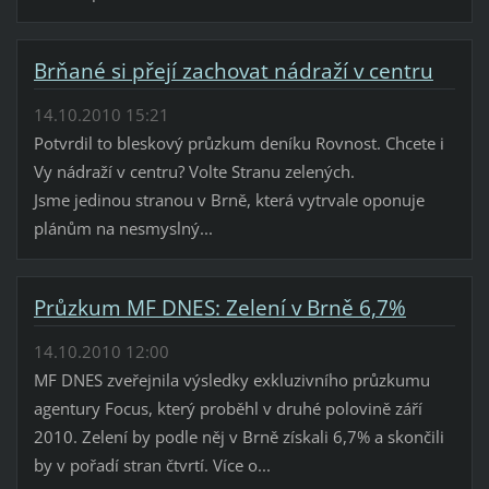
Brňané si přejí zachovat nádraží v centru
14.10.2010 15:21
Potvrdil to bleskový průzkum deníku Rovnost. Chcete i
Vy nádraží v centru? Volte Stranu zelených.
Jsme jedinou stranou v Brně, která vytrvale oponuje
plánům na nesmyslný...
Průzkum MF DNES: Zelení v Brně 6,7%
14.10.2010 12:00
MF DNES zveřejnila výsledky exkluzivního průzkumu
agentury Focus, který proběhl v druhé polovině září
2010. Zelení by podle něj v Brně získali 6,7% a skončili
by v pořadí stran čtvrtí. Více o...