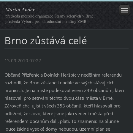
Martin Ander
předseda městské organizace Strany zelených v Brně,
předseda Výboru pro národnostní menšiny ZMB
Brno zůstává celé
13.09.2010 07:27
Občané Přízřenic a Dolních Heršpic v nedělním referendu
rozhodli, že Brno zůstane i nadále ve svých stávajících
hranicích. Je na místě poděkovat všem 249 občanům, kteří
hlasovali pro setrvání těchto dvou částí města v Brně.
Zároveň chci ujistit všech 353 občanů, kteří hlasovali pro
odtržení, že slovo, které jsme jako vedení města před
referendem občanům dali, platí. To znamená: na Slunné
louce žádné vysoké domy nebudou, územní plán se